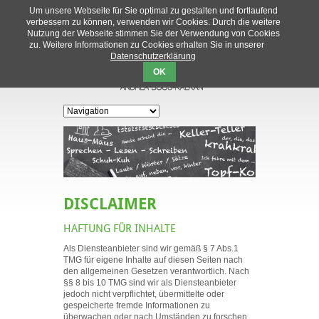
Um unsere Webseite für Sie optimal zu gestalten und fortlaufend
Sprachauswahl
verbessern zu können, verwenden wir Cookies. Durch die weitere
Nutzung der Webseite stimmen Sie der Verwendung von Cookies
.
.
zu. Weitere Informationen zu Cookies erhalten Sie in unserer
Datenschutzerklärung
OK
Zielseite
DISCLAIMER
HAFTUNG FÜR INHALTE
Als Diensteanbieter sind wir gemäß § 7 Abs.1
TMG für eigene Inhalte auf diesen Seiten nach
den allgemeinen Gesetzen verantwortlich. Nach
§§ 8 bis 10 TMG sind wir als Diensteanbieter
jedoch nicht verpflichtet, übermittelte oder
gespeicherte fremde Informationen zu
überwachen oder nach Umständen zu forschen,